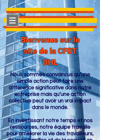
Bienvenue sur le
site de la CFDT
DHL
Nous sommes convaincus qu’une
simple action peut faire une
différence significative dans notre
entreprise mais qu’une action
collective peut avoir un vrai impact
dans le monde.
En investissant notre temps et nos
ressources, notre équipe travaille
pour améliorer la vie des travailleurs,