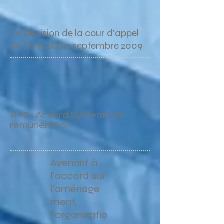
La décision de la cour d'appel
de Paris du 10 septembre 2009
RPS : Accord Systeme de
rémunération
Avenant à
l'accord sur
l'aménage
ment,
l'organisatio