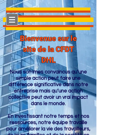
Bienvenue sur le
site de la CFDT
DHL
Nous sommes convaincus qu’une
simple action peut faire une
différence significative dans notre
entreprise mais qu’une action
collective peut avoir un vrai impact
dans le monde.
En investissant notre temps et nos
ressources, notre équipe travaille
pour améliorer la vie des travailleurs,