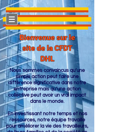
Bienvenue sur le
site de la CFDT
DHL
Nous sommes convaincus qu’une
simple action peut faire une
différence significative dans notre
entreprise mais qu’une action
collective peut avoir un vrai impact
dans le monde.
En investissant notre temps et nos
ressources, notre équipe travaille
pour améliorer la vie des travailleurs,