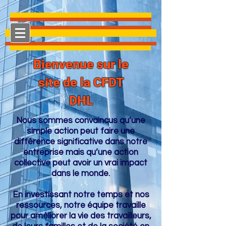
Bienvenue sur le
site de la CFDT
DHL
Nous sommes convaincus qu’une
simple action peut faire une
différence significative dans notre
entreprise mais qu’une action
collective peut avoir un vrai impact
dans le monde.
En investissant notre temps et nos
ressources, notre équipe travaille
pour améliorer la vie des travailleurs,