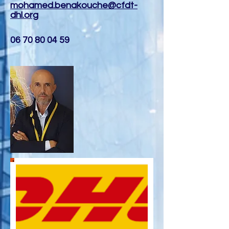
mohamed.benakouche@cfdt-
dhl.org
06 70 80 04 59