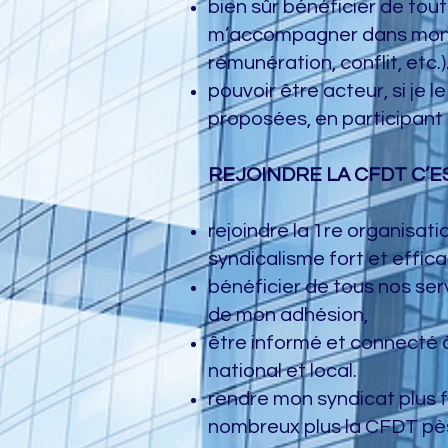
bien sûr bénéficier de tout
m’accompagner dans mon pa
rémunération, conflit, etc.)
pouvoir être acteur, si je l
proposées, en participant 
REJOINDRE LA CFDT C’ES
rejoindre la 1re organisat
syndicalisme fort et effica
bénéficier de tous nos serv
de mon adhésion,
être informé et connecté à
national et local.
rendre mon syndicat plus 
nombreux plus la CFDT pès