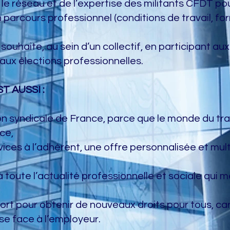
 le réseau et de l’expertise des militants CFDT po
rcours professionnel (conditions de travail, for
.
e souhaite, au sein d’un collectif, en participant a
aux élections professionnelles.
T AUSSI :
ion syndicale de France, parce que le monde du tra
ce,
ices à l’adhérent, une offre personnalisée et mult
 toute l’actualité professionnelle et sociale qui 
fort pour obtenir de nouveaux droits pour tous, c
e face à l’employeur.