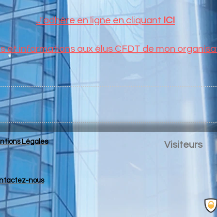
J'adhère en ligne en cliquant
ICI
 et informations aux élus CFDT de mon organisat
ntions Légales
Visiteurs
ntactez-nous