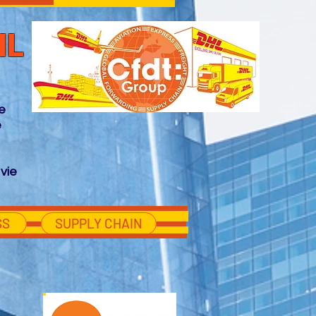
HL
e
e
vie
SS
SUPPLY CHAIN