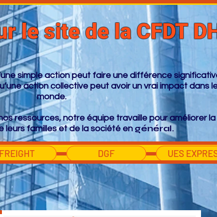
r le site de la CFDT D
e simple action peut faire une différence significativ
’une action collective peut avoir un vrai impact dans l
monde.
os ressources, notre équipe travaille pour améliorer la 
général.
e leurs familles et de la société en
FREIGHT
DGF
UES EXPRE