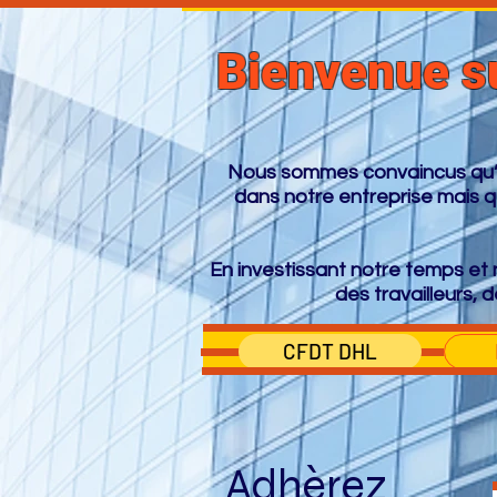
Bienvenue su
Nous sommes convaincus qu’un
dans notre entreprise mais qu
En investissant notre temps et n
des travailleurs, d
CFDT DHL
Adhèrez