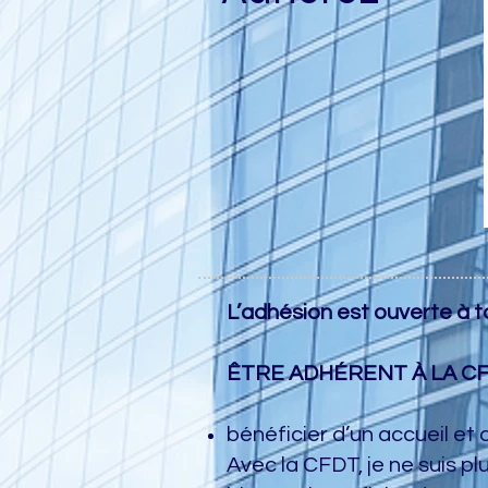
L’adhésion est ouverte à t
ÊTRE ADHÉRENT À LA CFD
bénéficier d’un accueil et 
Avec la CFDT, je ne suis p