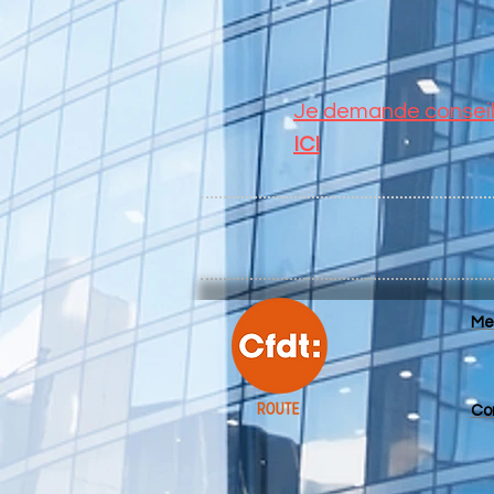
Je demande conseils
ICI
Me
Co